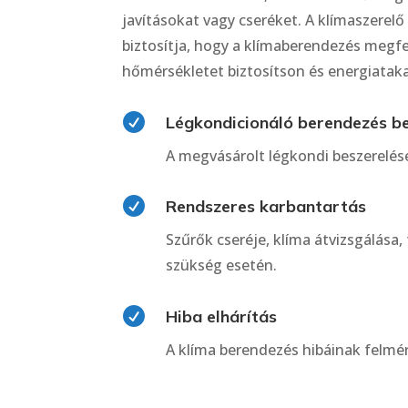
javításokat vagy cseréket. A klímaszerel
biztosítja, hogy a klímaberendezés meg
hőmérsékletet biztosítson és energiatak

Légkondicionáló berendezés be
A megvásárolt légkondi beszerelés

Rendszeres karbantartás
Szűrők cseréje, klíma átvizsgálása,
szükség esetén.

Hiba elhárítás
A klíma berendezés hibáinak felmé