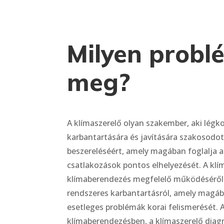
Milyen probl
meg?
A klímaszerelő olyan szakember, aki légk
karbantartására és javítására szakosodot
beszereléséért, amely magában foglalja 
csatlakozások pontos elhelyezését. A kl
klímaberendezés megfelelő működéséről 
rendszeres karbantartásról, amely magában
esetleges problémák korai felismerését.
klímaberendezésben, a klímaszerelő diagn