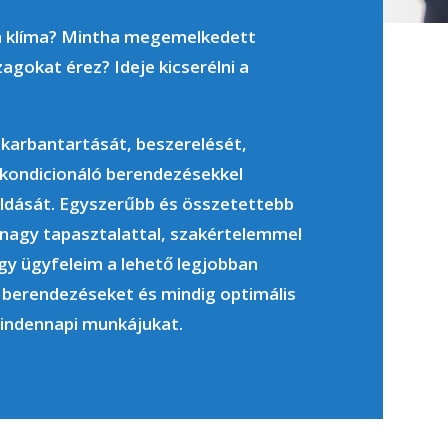
a klíma? Mintha megemelkedett
agokat érez? Ideje kicserélni a
karbantartását, beszerelését,
gkondicionáló berendezésekkel
dását. Egyszerűbb és összetettebb
nagy tapasztalattal, szakértelemmel
gy ügyfeleim a lehető legjobban
ó berendezéseket és mindig optimális
indennapi munkájukat.