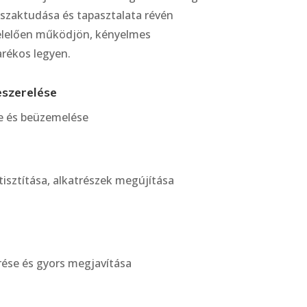
ő szaktudása és tapasztalata révén
felelően működjön, kényelmes
arékos legyen.
szerelése
e és beüzemelése
 tisztítása, alkatrészek megújítása
rése és gyors megjavítása