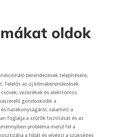
émákat oldok
ondicionáló berendezések telepítésére,
t. Felelős az új klímaberendezések
a csövek, vezetékek és elektromos
ímaszerelő gondoskodik a
és hatékonyságáról, valamint a
 foglalja a szűrők tisztítását és az
 Amennyiben probléma merül fel a
osztizálja a hibát és elvégzi a szükséges